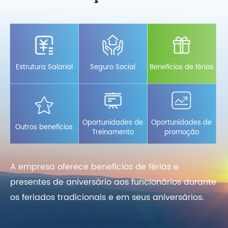
Estrutura Salarial
Seguro Social
Benefícios de férias
Oportunidades de
Oportunidades de
Outros benefícios
Treinamento
promoção
A empresa oferece benefícios de férias e
A 
presentes de aniversário aos funcionários durante
pa
e
os feriados tradicionais e em seus aniversários.
ra