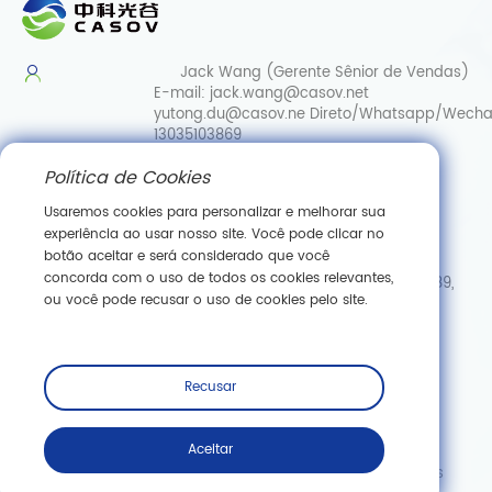
Jack Wang (Gerente Sênior de Vendas)
E-mail:
jack.wang@casov.net
yutong.du@casov.ne
Direto/Whatsapp/Wecha
13035103869
Política de Cookies
Serviços e sugestões
E-mail:
info@casovbio.net
Usaremos cookies para personalizar e melhorar sua
Direct/Whatsapp/Wechat:
0086-
experiência ao usar nosso site. Você pode clicar no
15307143249
botão aceitar e será considerado que você
concorda com o uso de todos os cookies relevantes,
Hub de Inovação em Biologia Sintética de Wuhan, N.º 89,
ou você pode recusar o uso de cookies pelo site.
Rua Gaokeyuan 3.ª, Zona de Desenvolvimento de Nova
Tecnologia de Donghu, Wuhan, Hubei
Inscreva -se
Recusar
Aceitar
Copyright © Wuhan Casov Green Biotech Co., Ltd. Todos os