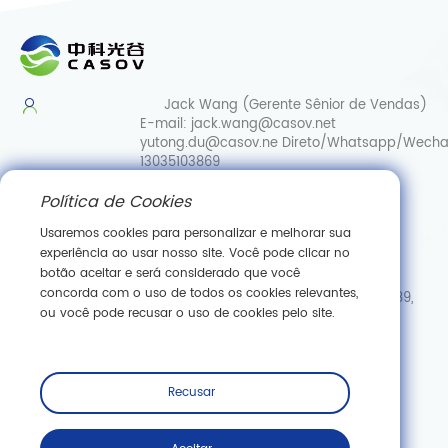
Jack Wang (Gerente Sênior de Vendas)
E-mail:
jack.wang@casov.net
yutong.du@casov.ne
Direto/Whatsapp/Wecha
13035103869
Política de Cookies
Serviços e sugestões
E-mail:
info@casovbio.net
Usaremos cookies para personalizar e melhorar sua
Direct/Whatsapp/Wechat:
0086-
experiência ao usar nosso site. Você pode clicar no
15307143249
botão aceitar e será considerado que você
concorda com o uso de todos os cookies relevantes,
Hub de Inovação em Biologia Sintética de Wuhan, N.º 89,
ou você pode recusar o uso de cookies pelo site.
Rua Gaokeyuan 3.ª, Zona de Desenvolvimento de Nova
Tecnologia de Donghu, Wuhan, Hubei
Inscreva -se
Recusar