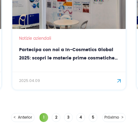
Notizie aziendali
Partecipa con noi a In-Cosmetics Global
2025: scopri le materie prime cosmetiche
naturali con CASOV
2025.04.09
Anterior
1
2
3
4
5
Próximo