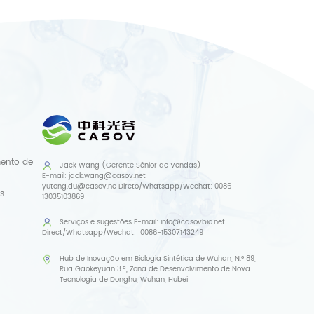
mento de
Jack Wang (Gerente Sênior de Vendas)
E-mail:
jack.wang@casov.net
yutong.du@casov.ne
Direto/Whatsapp/Wechat:
0086-
s
13035103869
Serviços e sugestões
E-mail:
info@casovbio.net
Direct/Whatsapp/Wechat:
0086-15307143249
Hub de Inovação em Biologia Sintética de Wuhan, N.º 89,
Rua Gaokeyuan 3.ª, Zona de Desenvolvimento de Nova
Tecnologia de Donghu, Wuhan, Hubei