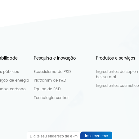
abilidade
Pesquisa e inovação
Produtos e serviços
os públicos
Ecossistema de P&D
Ingredientes de suple
beleza oral
ção de energia
Platfomm de P&D
Ingredientes cosmético
baixo carbono
Equipe de P&D
Tecnologia central
Inscreva -se