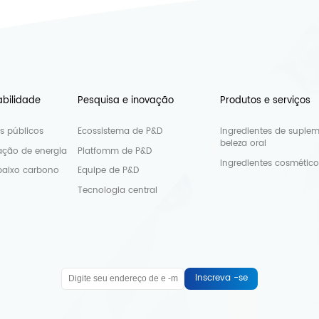
abilidade
Pesquisa e inovação
Produtos e serviços
os públicos
Ecossistema de P&D
Ingredientes de suple
beleza oral
ção de energia
Platfomm de P&D
Ingredientes cosmético
baixo carbono
Equipe de P&D
Tecnologia central
Inscreva -se