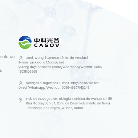
mento de
Jack Wang (Gerente Sênior de Vendas)
E-mail:
jack.wang@casov.net
yutong.du@casov.ne
Direto/Whatsapp/Wechat:
0086-
s
13035103869
Serviços e sugestões
E-mail:
info@casovbio.net
Direct/Whatsapp/Wechat:
0086-15307143249
Hub de Inovação em Biologia Sintética de Wuhan, N.º 89,
Rua Gaokeyuan 3.ª, Zona de Desenvolvimento de Nova
Tecnologia de Donghu, Wuhan, Hubei