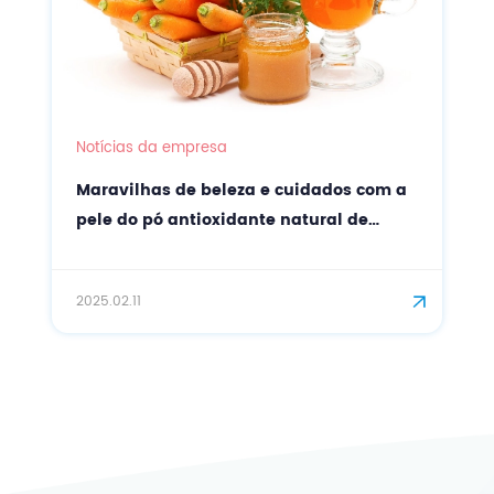
Notícias da empresa
Efeitos do ácido araquidônico (ARA) no
alívio da inflamação da pele
2025.02.17