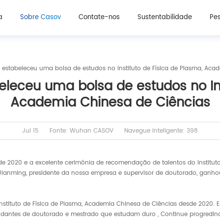
a
Sobre Casov
Contate-nos
Sustentabilidade
Pes
stabeleceu uma bolsa de estudos no Instituto de Física de Plasma, Aca
leceu uma bolsa de estudos no Inst
Academia Chinesa de Ciências
Jul 15
Fonte: Wuhan CASOV
Navegue inteligente: 398
 2020 e a excelente cerimônia de recomendação de talentos do Instituto
Jianming, presidente da nossa empresa e supervisor de doutorado, ganhou o
Instituto de Física de Plasma, Academia Chinesa de Ciências desde 2020. 
udantes de doutorado e mestrado que estudam duro , Continue progredind