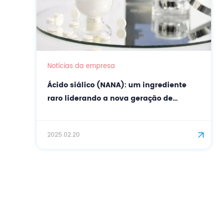
Notícias da empresa
e
Maravilhas de beleza e cuidados com a
pele do pó antioxidante natural de
betacaroteno
2025.02.11