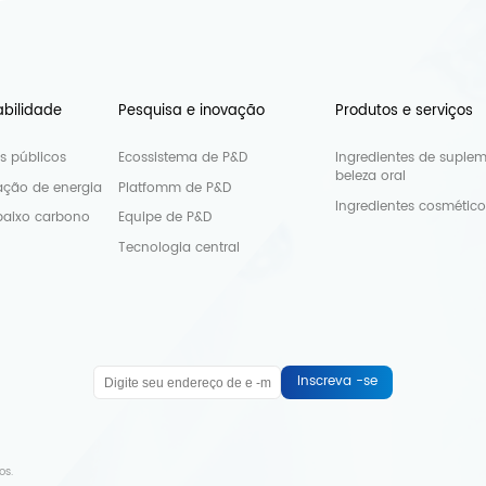
abilidade
Pesquisa e inovação
Produtos e serviços
os públicos
Ecossistema de P&D
Ingredientes de suple
beleza oral
ção de energia
Platfomm de P&D
Ingredientes cosmético
baixo carbono
Equipe de P&D
Tecnologia central
Inscreva -se
os.