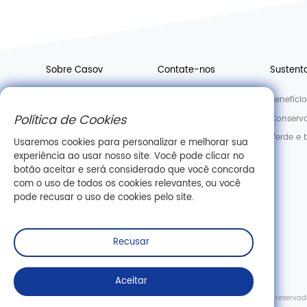
Sobre Casov
Contate-nos
Sustent
Notícias
Junte-se a nós
Benefíci
Política de Cookies
Fábrica
Departamento de Vendas
Conserva
Laboratório
Verde e 
Usaremos cookies para personalizar e melhorar sua
experiência ao usar nosso site. Você pode clicar no
Informações da empresa
botão aceitar e será considerado que você concorda
com o uso de todos os cookies relevantes, ou você
pode recusar o uso de cookies pelo site.
Recusar
Aceitar
Copyright © Wuhan Casov Green Biotech Co., Ltd. Todos os direitos reservad