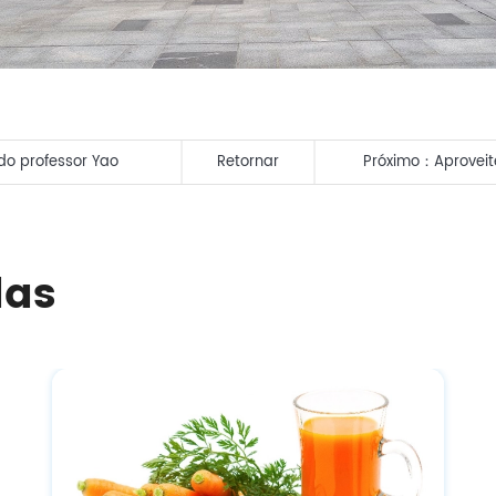
 do professor Yao
Retornar
Próximo：
Aproveit
torado, por
sucessos em 202
io".
das