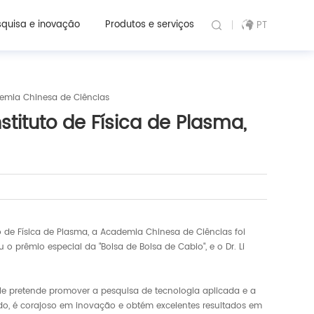
quisa e inovação
Produtos e serviços
PT
demia Chinesa de Ciências
ituto de Física de Plasma,
 de Física de Plasma, a Academia Chinesa de Ciências foi
 prêmio especial da "Bolsa de Bolsa de Cabio", e o Dr. Li
Ele pretende promover a pesquisa de tecnologia aplicada e a
o, é corajoso em inovação e obtém excelentes resultados em