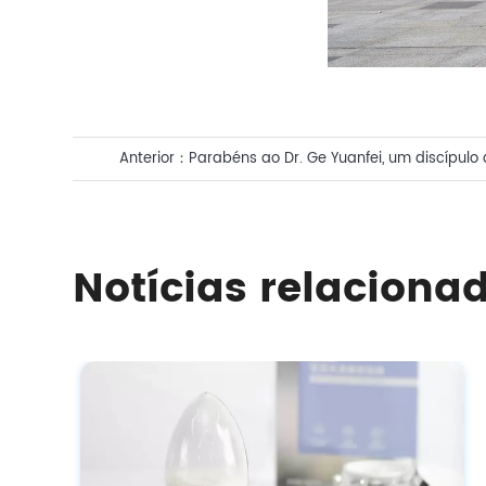
Anterior：
Parabéns ao Dr. Ge Yuanfei, um discípulo
Jianming, presidente do Casov e supervisor de dou
ganhar o "Prêmio Especial da Bolsa de Bolsa de Cab
Notícias relaciona