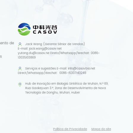
mento de
Jack Wang (Gerente Sênior de Vendas)
E-mail:
jack.wang@casov.net
yutong.du@casov.ne
Direto/Whatsapp/Wechat:
0086-
s
13035103869
Serviços e sugestões
E-mail:
info@casovbio.net
Direct/Whatsapp/Wechat:
0086-15307143249
Hub de Inovação em Biologia Sintética de Wuhan, N.º 89,
Rua Gaokeyuan 3.ª, Zona de Desenvolvimento de Nova
Tecnologia de Donghu, Wuhan, Hubei
Política de Privacidade
Mapa do site