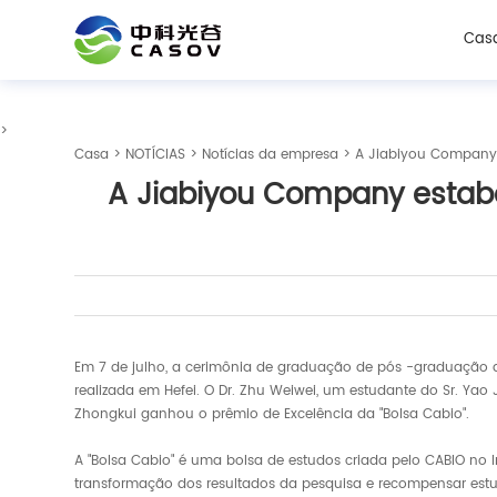
Cas
>
Casa
>
NOTÍCIAS
>
Notícias da empresa
> A Jiabiyou Company e
A Jiabiyou Company estabe
Em 7 de julho, a cerimônia de graduação de pós -graduação de
realizada em Hefei. O Dr. Zhu Weiwei, um estudante do Sr. Yao 
Zhongkui ganhou o prêmio de Excelência da "Bolsa Cabio".
A "Bolsa Cabio" é uma bolsa de estudos criada pelo CABIO no 
transformação dos resultados da pesquisa e recompensar est