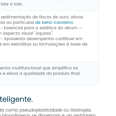
lote a lote.
sedimentação de flocos de ouro, ativos
os ou partículas
de beta-caroteno
.
ial para a estética do sérum —
aspecto visual "aquoso".
nta desempenho confiável em
os em eletrólitos ou formulações à base de
nta multifuncional que simplifica as
 e eleva a qualidade do produto final.
eligente.
a como pseudoplasticidade ou tixotropia.
 biopolímeros se dispersam e, ao resfriarem