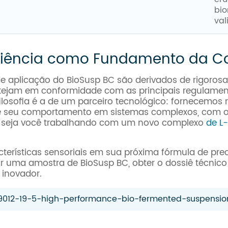
bio
val
iência como Fundamento da C
aplicação do BioSusp BC são derivados de rigorosas
ejam em conformidade com as principais regulament
losofia é a de um parceiro tecnológico: fornecemos
eu comportamento em sistemas complexos, com o a
o, seja você trabalhando com um novo complexo
de L
racterísticas sensoriais em sua próxima fórmula de pr
ar uma amostra de BioSusp BC, obter o dossiê técnico
 inovador.
9012-19-5-high-performance-bio-fermented-suspension