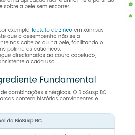
e uma aplicação fácil e uniforme a partir do
sobre a pele sem escorrer.
por exemplo,
lactato de zinco
em xampus
rante que o desempenho não seja
nte nos cabelos ou na pele, facilitando o
s polímeros catiônicos.
gue direcionados ao couro cabeludo,
nsistente a cada uso.
grediente Fundamental
 de combinações sinérgicas. O BioSusp BC
marcas contem histórias convincentes e
el do BioSusp BC