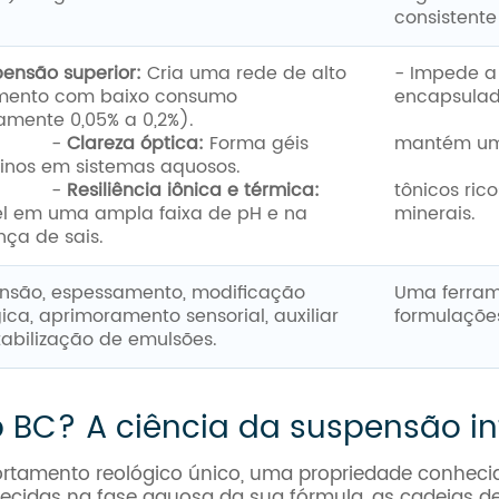
consistente 
ensão superior:
Cria uma rede de alto
- Impede a 
mento com baixo consumo
encapsulad
camente 0,05% a 0,2%).
- Essenc
-
Clareza óptica:
Forma géis
mantém um 
alinos em sistemas aquosos.
- Aprese
-
Resiliência iônica e térmica:
tônicos ric
el em uma ampla faixa de pH e na
minerais.
nça de sais.
nsão, espessamento, modificação
Uma ferrame
ica, aprimoramento sensorial, auxiliar
formulações
tabilização de emulsões.
BC? A ciência da suspensão int
tamento reológico único, uma propriedade conhecid
ecidas na fase aquosa da sua fórmula, as cadeias de