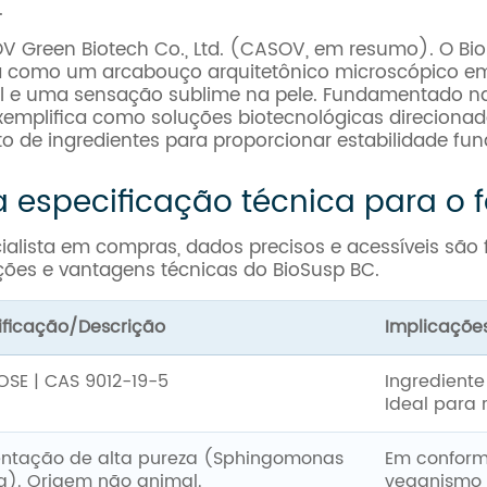
.
Green Biotech Co., Ltd. (CASOV, em resumo). O Bio
ua como um arcabouço arquitetônico microscópico e
l e uma sensação sublime na pele. Fundamentado na e
emplifica como soluções biotecnológicas direcionada
o de ingredientes para proporcionar estabilidade fu
 especificação técnica para o 
ialista em compras, dados precisos e acessíveis sã
ações e vantagens técnicas do BioSusp BC.
ificação/Descrição
Implicaçõe
OSE | CAS 9012-19-5
Ingrediente
Ideal para 
ntação de alta pureza (Sphingomonas
Em conform
a). Origem não animal.
veganismo 