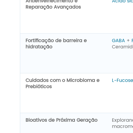
Antienvelhecimento e
Ácido siá
Reparação Avançados
Fortificação de barreira e
GABA
+
hidratação
Ceramid
Cuidados com o Microbioma e
L-Fucos
Prebióticos
Bioativos de Próxima Geração
Explora
macromol