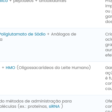
lico
+ peptídeos + antioxidantes
Pro
im
ou 
ga
dos
Poliglutamato de Sódio
+ Análogos de
Cri
a
ocl
gra
au
efe
e
+
HMO
(Oligossacarídeos do Leite Humano)
Gar
açú
é 
con
cou
ndo métodos de administração para
Ofe
éculas (ex.: proteínas,
siRNA
)
com
cru