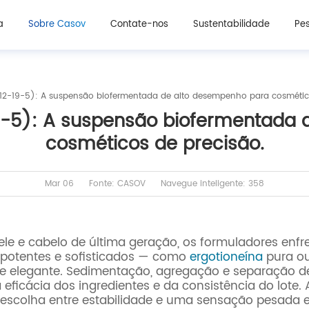
a
Sobre Casov
Contate-nos
Sustentabilidade
Pes
12-19-5): A suspensão biofermentada de alto desempenho para cosmético
9-5): A suspensão biofermentada 
cosméticos de precisão.
Mar 06
Fonte: CASOV
Navegue inteligente: 358
le e cabelo de última geração, os formuladores enf
s potentes e sofisticados — como
ergotioneína
pura ou
e elegante. Sedimentação, agregação e separação de 
ficácia dos ingredientes e da consistência do lote.
escolha entre estabilidade e uma sensação pesada e