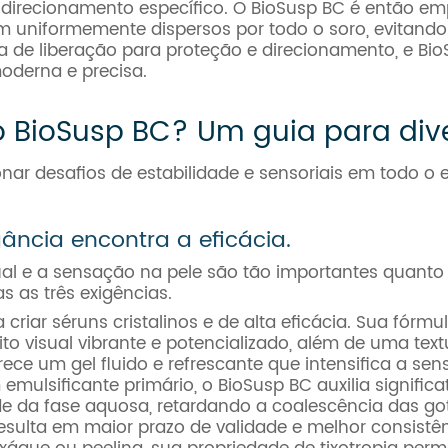
 e direcionamento específico. O BioSusp BC é então 
m uniformemente dispersos por todo o soro, evitand
e liberação para proteção e direcionamento, e BioSu
oderna e precisa.
 BioSusp BC? Um guia para dive
onar desafios de estabilidade e sensoriais em todo o
ância encontra a eficácia.
ual e a sensação na pele são tão importantes quanto 
 as três exigências.
 criar séruns cristalinos e de alta eficácia. Sua fórm
o visual vibrante e potencializado, além de uma tex
rece um gel fluido e refrescante que intensifica a sen
mulsificante primário, o BioSusp BC auxilia signific
e da fase aquosa, retardando a coalescência das go
resulta em maior prazo de validade e melhor consistên