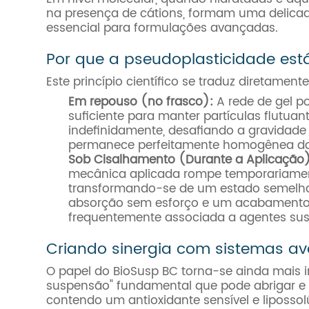
na presença de cátions, formam uma delicada,
essencial para formulações avançadas.
Por que a pseudoplasticidade est
Este princípio científico se traduz diretame
Em repouso (no frasco):
A rede de gel po
suficiente para manter partículas flutu
indefinidamente, desafiando a gravidad
permanece perfeitamente homogênea do 
Sob Cisalhamento (Durante a Aplicação)
mecânica aplicada rompe temporariamente
transformando-se de um estado semelhant
absorção sem esforço e um acabamento 
frequentemente associada a agentes susp
Criando sinergia com sistemas a
O papel do BioSusp BC torna-se ainda mais i
suspensão" fundamental que pode abrigar e p
contendo um antioxidante sensível e liposs