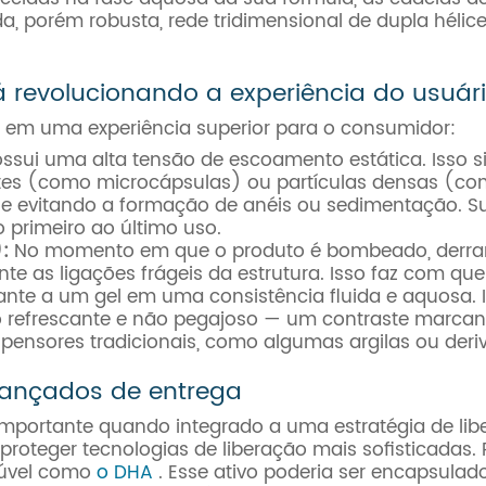
 porém robusta, rede tridimensional de dupla hélice.
á revolucionando a experiência do usuár
nte em uma experiência superior para o consumidor:
ssui uma alta tensão de escoamento estática. Isso sig
antes (como microcápsulas) ou partículas densas (co
e e evitando a formação de anéis ou sedimentação. 
primeiro ao último uso.
:
No momento em que o produto é bombeado, derrama
 as ligações frágeis da estrutura. Isso faz com que 
e a um gel em uma consistência fluida e aquosa. Is
refrescante e não pegajoso — um contraste marcant
ensores tradicionais, como algumas argilas ou deriv
vançados de entrega
mportante quando integrado a uma estratégia de liber
roteger tecnologias de liberação mais sofisticadas.
olúvel como
o DHA
. Esse ativo poderia ser encapsula