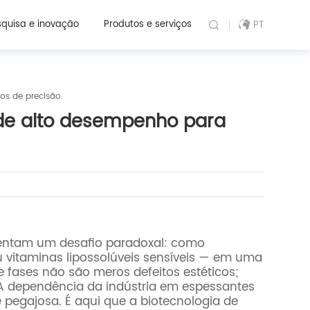
quisa e inovação
Produtos e serviços
PT
s de precisão.
de alto desempenho para
rentam um desafio paradoxal: como
 vitaminas lipossolúveis sensíveis — em uma
fases não são meros defeitos estéticos;
 A dependência da indústria em espessantes
 pegajosa. É aqui que a biotecnologia de