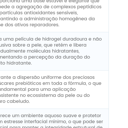
porciona uma base estável e elegante que
pede a agregação de complexos peptídicos
partículas antioxidantes sensíveis,
rantindo a administração homogênea da
e dos ativos reparadores.
a uma película de hidrogel duradoura e não
usiva sobre a pele, que retém e libera
dualmente moléculas hidratantes,
mentando a percepção da duração do
ito hidratante.
ante a dispersão uniforme dos preciosos
cares prebióticos em toda a fórmula, o que
fundamental para uma aplicação
sistente no ecossistema da pele ou do
ro cabeludo.
rece um ambiente aquoso suave e protetor
 estresse interfacial mínimo, o que pode ser
cial para manter a integridade estrutural de