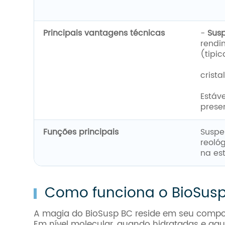
Principais vantagens técnicas
-
Susp
rendi
(tipi
crist
Estáv
prese
Funções principais
Suspe
reológ
na es
Como funciona o BioSusp 
A magia do BioSusp BC reside em seu compor
Em nível molecular, quando hidratadas e aqu