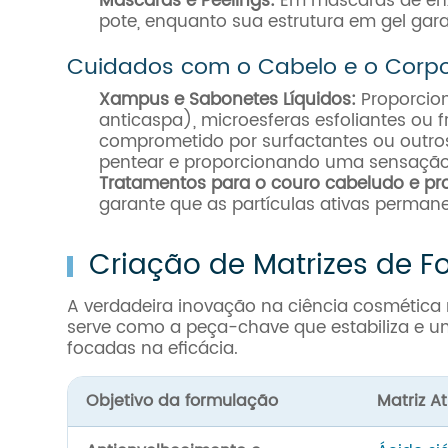
Máscaras e Peelings:
Em máscaras de enxá
pote, enquanto sua estrutura em gel ga
Cuidados com o Cabelo e o Corp
Xampus e Sabonetes Líquidos:
Proporcion
anticaspa), microesferas esfoliantes ou
comprometido por surfactantes ou outros s
pentear e proporcionando uma sensação 
Tratamentos para o couro cabeludo e p
garante que as partículas ativas perma
Criação de Matrizes de 
A verdadeira inovação na ciência cosmética
serve como a peça-chave que estabiliza e un
focadas na eficácia.
Objetivo da formulação
Matriz A