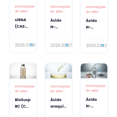
Informações
Informações
Informações
do setor
do setor
do setor
siRNA
Ácido
Ácido
(CAS:
N-
N-
63231-
acetilneuramínico
acetilneuramín
63-0)
(ácido
(ácido
2026.03.31
2026.03.27
2026.03.13
em
siálico)
siálico):
Cuidados
em
o
de Pele
cuidados
ingrediente
de
com a
bioativo
Precisão:
pele: a
de
Do ​​
ciência
última
Silenciamento
da
geração
Informações
Informações
Informações
do setor
do setor
do setor
Genético
proteção
para
a
antienvelhecimento
cuidados
Ácido
BioSusp
Ácido
Ingredientes
e
de pele
N-
BC (CAS
araquidônico
Ativos
antioxidante
de
acetilneuramín
9012-
(ARA)