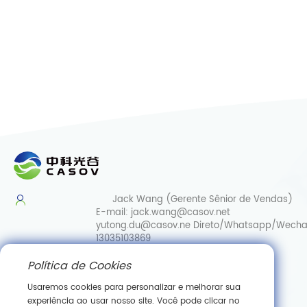
Jack Wang (Gerente Sênior de Vendas)
E-mail:
jack.wang@casov.net
yutong.du@casov.ne
Direto/Whatsapp/Wecha
13035103869
Política de Cookies
Serviços e sugestões
E-mail:
info@casovbio.net
Usaremos cookies para personalizar e melhorar sua
Direct/Whatsapp/Wechat:
0086-
experiência ao usar nosso site. Você pode clicar no
15307143249