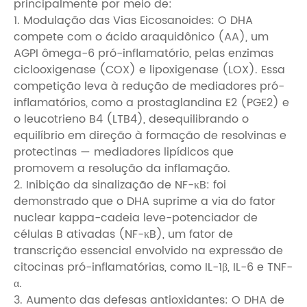
principalmente por meio de:
1. Modulação das Vias Eicosanoides: O DHA
compete com o ácido araquidônico (AA), um
AGPI ômega-6 pró-inflamatório, pelas enzimas
ciclooxigenase (COX) e lipoxigenase (LOX). Essa
competição leva à redução de mediadores pró-
inflamatórios, como a prostaglandina E2 (PGE2) e
o leucotrieno B4 (LTB4), desequilibrando o
equilíbrio em direção à formação de resolvinas e
protectinas — mediadores lipídicos que
promovem a resolução da inflamação.
2. Inibição da sinalização de NF-κB: foi
demonstrado que o DHA suprime a via do fator
nuclear kappa-cadeia leve-potenciador de
células B ativadas (NF-κB), um fator de
transcrição essencial envolvido na expressão de
citocinas pró-inflamatórias, como IL-1β, IL-6 e TNF-
α.
3. Aumento das defesas antioxidantes: O DHA de