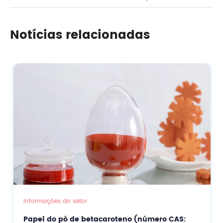
6) Suplementos clareadores para cuidados com a
Notícias relacionadas
pele
Informações do setor
Papel do pó de betacaroteno (número CAS: