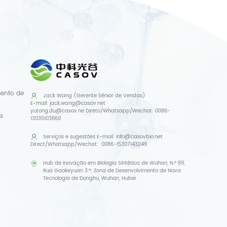
mento de
Jack Wang (Gerente Sênior de Vendas)
E-mail:
jack.wang@casov.net
yutong.du@casov.ne
Direto/Whatsapp/Wechat:
0086-
s
13035103869
Serviços e sugestões
E-mail:
info@casovbio.net
Direct/Whatsapp/Wechat:
0086-15307143249
Hub de Inovação em Biologia Sintética de Wuhan, N.º 89,
Rua Gaokeyuan 3.ª, Zona de Desenvolvimento de Nova
Tecnologia de Donghu, Wuhan, Hubei