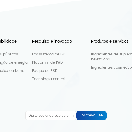
abilidade
Pesquisa e inovação
Produtos e serviços
os públicos
Ecossistema de P&D
Ingredientes de suple
beleza oral
ção de energia
Platfomm de P&D
Ingredientes cosmético
baixo carbono
Equipe de P&D
Tecnologia central
Inscreva -se