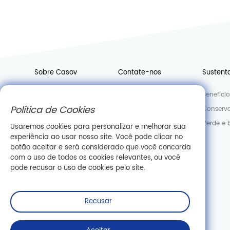
Sobre Casov
Contate-nos
Sustent
Notícias
Junte-se a nós
Benefíci
Política de Cookies
Fábrica
Departamento de Vendas
Conserva
Laboratório
Verde e 
Usaremos cookies para personalizar e melhorar sua
experiência ao usar nosso site. Você pode clicar no
Informações da empresa
botão aceitar e será considerado que você concorda
com o uso de todos os cookies relevantes, ou você
pode recusar o uso de cookies pelo site.
Recusar