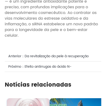
— é um ingrediente antioxidante potente e
preciso, com profundas implicações para o
desenvolvimento cosmecêutico. Ao controlar as
vias moleculares do estresse oxidativo e da
inflamação, o siRNA estabelece um novo padrão
para a longevidade da pele e o bem-estar
celular.
Anterior：
Da revitalização da pele à recuperação
muscular: o poder do ácido N-acetilneuramínico em
Próximo：
Efeito antirrugas do ácido N-
fórmulas de bem-estar
acetilneuramínico nos cuidados faciais
Notícias relacionadas