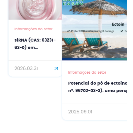
Informações do setor
siRNA (CAS: 63231-
63-0) em
Cuidados de Pele
de Precisão: Do ​​
2026.03.31
Silenciamento
Informações do setor
Genético a
Potencial do pó de ectoína p
Ingredientes
nº: 96702-03-3): uma perspect
Ativos de Alta
Performance
2025.09.01