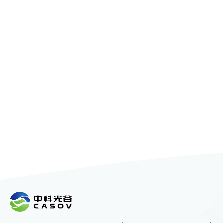
Informações do setor
Benefícios do
ingrediente ativo
cosmético siRNA
para a pele