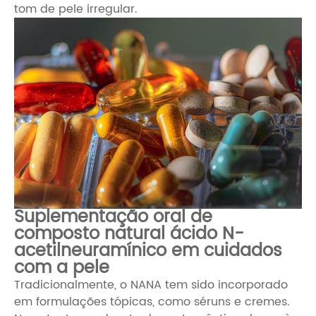
tom de pele irregular.
Suplementação oral de
composto natural ácido N-
acetilneuramínico em cuidados
com a pele
Tradicionalmente, o NANA tem sido incorporado
em formulações tópicas, como séruns e cremes.