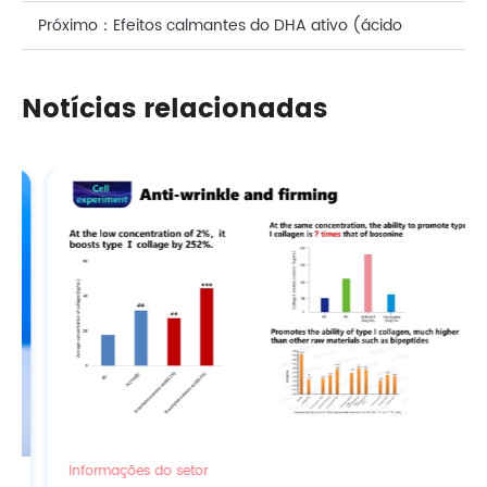
ácido N-acetilneuramínico (NANA) para a saúde da
Próximo：
Efeitos calmantes do DHA ativo (ácido
pele
docosahexaenóico) em cuidados pessoais
Notícias relacionadas
Informações do setor