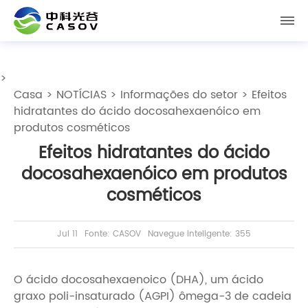
>
Casa
>
NOTÍCIAS
>
Informações do setor
> Efeitos
hidratantes do ácido docosahexaenóico em
produtos cosméticos
Efeitos hidratantes do ácido
docosahexaenóico em produtos
cosméticos
Jul 11
Fonte: CASOV
Navegue inteligente: 355
O ácido docosahexaenoico (DHA), um ácido
graxo poli-insaturado (AGPI) ômega-3 de cadeia