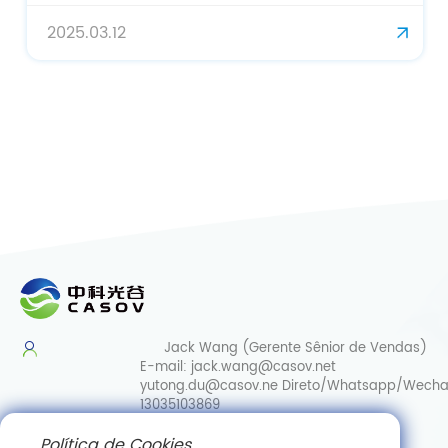
2025.03.12
Jack Wang (Gerente Sênior de Vendas)
E-mail:
jack.wang@casov.net
yutong.du@casov.ne
Direto/Whatsapp/Wecha
13035103869
Política de Cookies
Serviços e sugestões
E-mail: