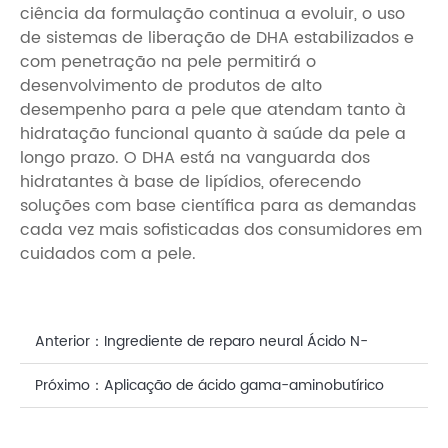
ciência da formulação continua a evoluir, o uso
de sistemas de liberação de DHA estabilizados e
com penetração na pele permitirá o
desenvolvimento de produtos de alto
desempenho para a pele que atendam tanto à
hidratação funcional quanto à saúde da pele a
longo prazo. O DHA está na vanguarda dos
hidratantes à base de lipídios, oferecendo
soluções com base científica para as demandas
cada vez mais sofisticadas dos consumidores em
cuidados com a pele.
Anterior：
Ingrediente de reparo neural Ácido N-
acetilneuramínico (ácido siálico): um sucesso em
Próximo：
Aplicação de ácido gama-aminobutírico
cosmecêuticos e comestíveis
natural em máscara facial antirrugas