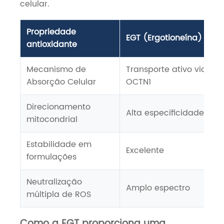
celular.
Propriedade
EGT (Ergotioneína)
antioxidante
Mecanismo de
Transporte ativo via
Absorção Celular
OCTN1
Direcionamento
Alta especificidade
mitocondrial
Estabilidade em
Excelente
formulações
Neutralização
Amplo espectro
múltipla de ROS
Como a EGT proporciona uma