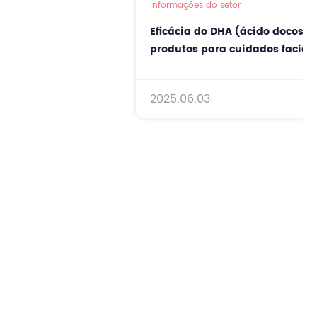
Informações do setor
nº:
Eficácia do DHA (ácido docosahexaenóico) em
produtos para cuidados faciais
202
2025.06.03