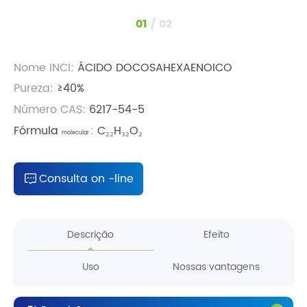
1
/
2
Nome INCI:
ÁCIDO DOCOSAHEXAENOICO
Pureza:
≥40%
Número CAS:
6217-54-5
Fórmula
:
C₂₂H₃₂O₂
molecular
Consulta on -line
Descrição
Efeito
Uso
Nossas vantagens