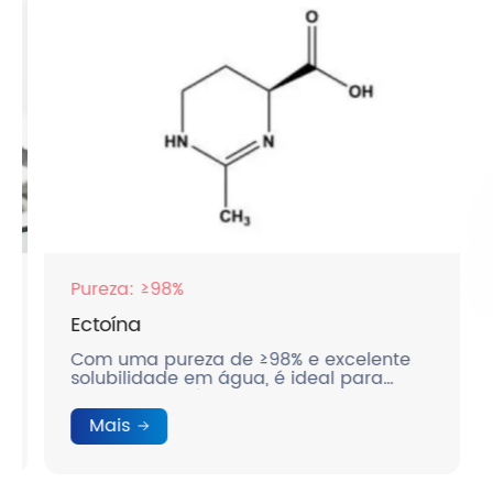
Pureza: ≥98%
Ectoína
Com uma pureza de ≥98% e excelente
solubilidade em água, é ideal para
aplicações médicas e de cuidados com
a pele avançados.
Mais