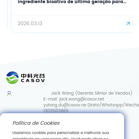
ingrediente bioativo de última geração para
cuidados de pele de precisão e
antienvelhecimento.
2026.03.13
Jack Wang (Gerente Sênior de Vendas)
E-mail:
jack.wang@casov.net
yutong.du@casov.ne
Direto/Whatsapp/Wecha
13035103869
Política de Cookies
Serviços e sugestões
E-mail:
info@casovbio.net
Usaremos cookies para personalizar e melhorar sua
Direct/Whatsapp/Wechat:
0086-