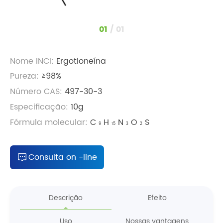
1
/
1
Nome INCI:
Ergotioneína
Pureza:
≥98%
Número CAS:
497-30-3
Especificação:
10g
Fórmula molecular:
C
H
N
O
S
9
15
3
2
Consulta on -line
Descrição
Efeito
Uso
Nossas vantagens