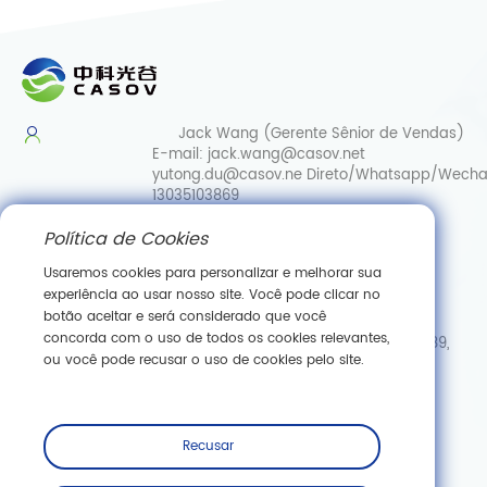
Jack Wang (Gerente Sênior de Vendas)
E-mail:
jack.wang@casov.net
yutong.du@casov.ne
Direto/Whatsapp/Wecha
13035103869
Política de Cookies
Serviços e sugestões
E-mail:
info@casovbio.net
Usaremos cookies para personalizar e melhorar sua
Direct/Whatsapp/Wechat:
0086-
experiência ao usar nosso site. Você pode clicar no
15307143249
botão aceitar e será considerado que você
concorda com o uso de todos os cookies relevantes,
Hub de Inovação em Biologia Sintética de Wuhan, N.º 89,
ou você pode recusar o uso de cookies pelo site.
Rua Gaokeyuan 3.ª, Zona de Desenvolvimento de Nova
Tecnologia de Donghu, Wuhan, Hubei
Inscreva -se
Recusar