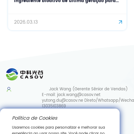
ingrediente bioativo de última geração para
cuidados de pele de precisão e
antienvelhecimento.
2026.03.13
Jack Wang (Gerente Sênior de Vendas)
E-mail:
jack.wang@casov.net
yutong.du@casov.ne
Direto/Whatsapp/Wecha
13035103869
Política de Cookies
Serviços e sugestões
E-mail:
info@casovbio.net
Usaremos cookies para personalizar e melhorar sua
Direct/Whatsapp/Wechat:
0086-
experiência ao usar nosso site. Você pode clicar no