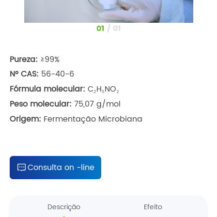
1
/
1
Pureza:
≥99%
Nº CAS:
56-40-6
Fórmula molecular:
C₂H₅NO₂
Peso molecular:
75,07 g/mol
Origem:
Fermentação Microbiana
Consulta on -line
Descrição
Efeito