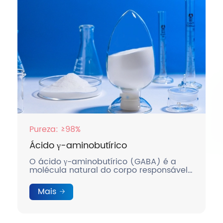
Pureza: ≥98%
Ácido γ-aminobutírico
O ácido γ-aminobutírico (GABA) é a
molécula natural do corpo responsável
pela regulação do humor.
Mais