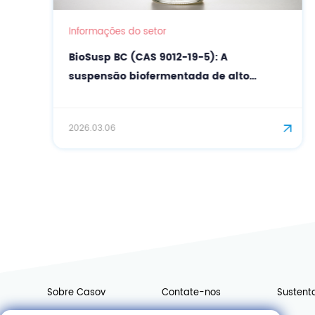
Informações do setor
BioSusp BC (CAS 9012-19-5): A
suspensão biofermentada de alto
desempenho para cosméticos de
precisão.
2026.03.06
Sobre Casov
Contate-nos
Sustent