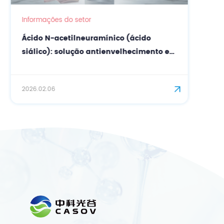
Informações do setor
Ácido N-acetilneuramínico (ácido
siálico): solução antienvelhecimento e
hidratante de alta pureza
2026.02.06