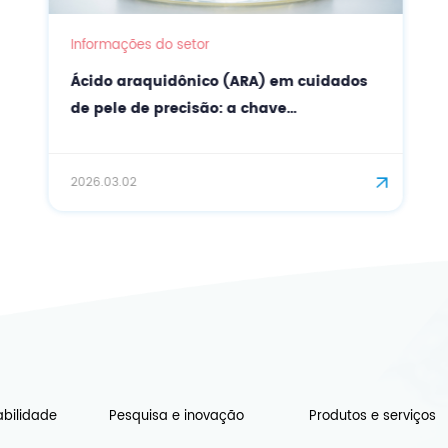
Informações do setor
Ácido araquidônico (ARA) em cuidados
de pele de precisão: a chave
biossintética para uma barreira
cutânea fortalecida.
2026.03.02
abilidade
Pesquisa e inovação
Produtos e serviços