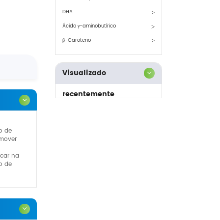
DHA
Ácido γ-aminobutírico
β-Caroteno
Visualizado
recentemente
o de
omover
car na
o de