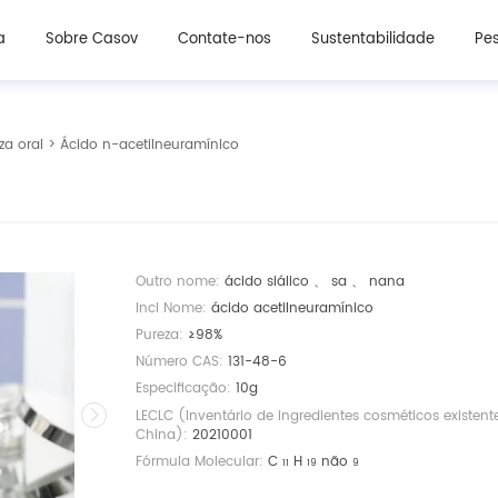
Ingredientes cosméticos
Ingredientes de suplemento de beleza oral
a
Sobre Casov
Contate-nos
Sustentabilidade
Pes
za oral
> Ácido n-acetilneuramínico
Outro nome:
ácido siálico 、 sa 、 nana
Inci Nome:
ácido acetilneuramínico
Pureza:
≥98%
Número CAS:
131-48-6
Especificação:
10g
LECLC (Inventário de ingredientes cosméticos existent
China):
20210001
Fórmula Molecular:
C
H
não
11
19
9