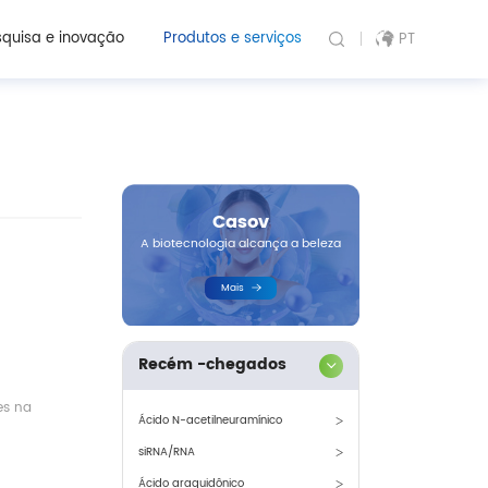
quisa e inovação
Produtos e serviços
PT
Casov
A biotecnologia alcança a beleza
Mais
Recém -chegados
es na
Ácido N-acetilneuramínico
siRNA/RNA
Ácido araquidônico