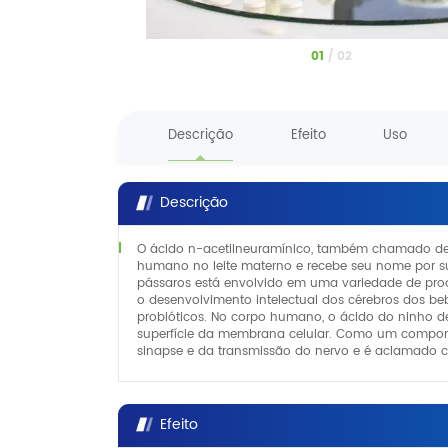
1
/
2
Descrição
Efeito
Uso
Descrição
O ácido n-acetilneuramínico, também chamado de á
humano no leite materno e recebe seu nome por s
pássaros está envolvido em uma variedade de pro
o desenvolvimento intelectual dos cérebros dos beb
probióticos. No corpo humano, o ácido do ninho d
superfície da membrana celular. Como um componen
sinapse e da transmissão do nervo e é aclamado 
Efeito