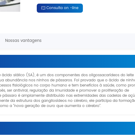
Consulta on -line
Nossas vantagens
cido siálico (SA), é um dos componentes dos oligossacarídeos do leite
ua abundância nos ninhos de pássaros. Foi provado que o ácido de ninh
cessos fisiológicos no corpo humano e tem benefícios à saúde, como pr
ês, ser antiviral, regulação da imunidade e promover a proliferação de
e pássaro é amplamente distribuído nas extremidades das cadeias de açú
te da estrutura dos gangliosídeos no cérebro, ele participa da formaçã
como a "nova geração de ouro que aumenta o cérebro".