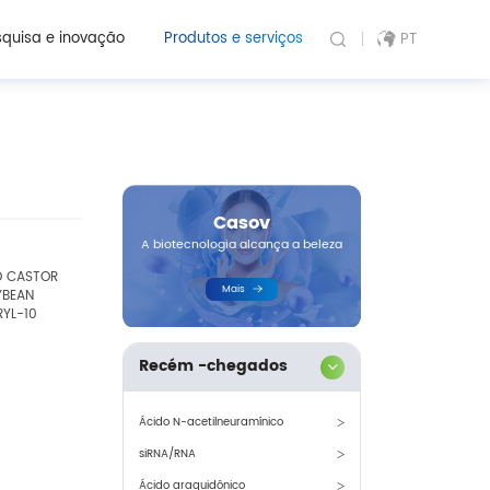
quisa e inovação
Produtos e serviços
PT
Casov
A biotecnologia alcança a beleza
 CASTOR
Mais
YBEAN
RYL-10
Recém -chegados
Ácido N-acetilneuramínico
siRNA/RNA
Ácido araquidônico