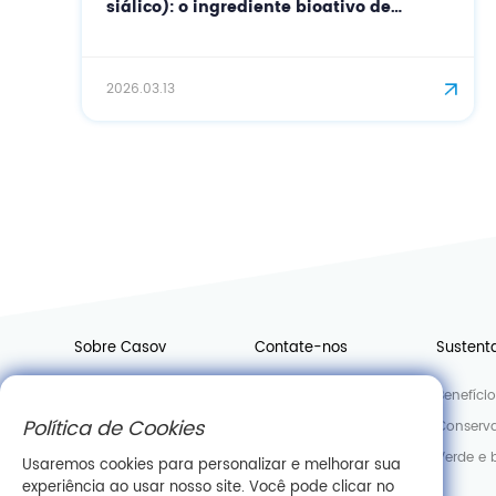
siálico): o ingrediente bioativo de
última geração para cuidados de pele
de precisão e antienvelhecimento.
2026.03.13
Sobre Casov
Contate-nos
Sustent
Notícias
Junte-se a nós
Benefíci
Política de Cookies
Fábrica
Departamento de Vendas
Conserva
Laboratório
Verde e 
Usaremos cookies para personalizar e melhorar sua
experiência ao usar nosso site. Você pode clicar no
Informações da empresa