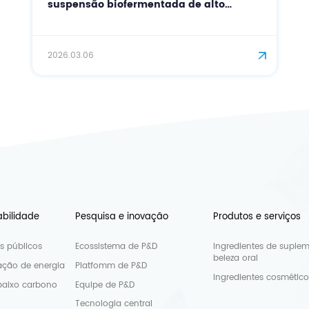
suspensão biofermentada de alto
desempenho para cosméticos de
precisão.
2026.03.06
abilidade
Pesquisa e inovação
Produtos e serviços
os públicos
Ecossistema de P&D
Ingredientes de suple
beleza oral
ção de energia
Platfomm de P&D
Ingredientes cosmético
baixo carbono
Equipe de P&D
Tecnologia central