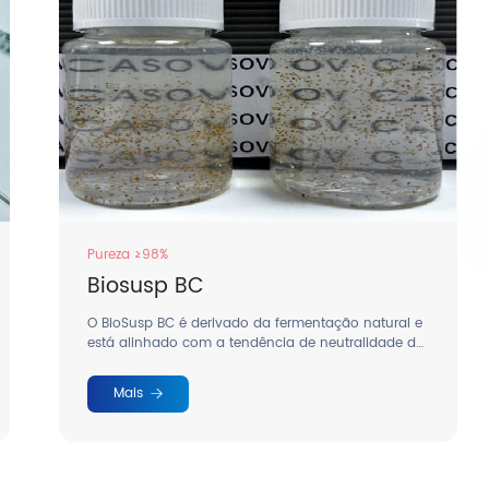
Pureza ≥98%
Biosusp BC
O BioSusp BC é derivado da fermentação natural e
está alinhado com a tendência de neutralidade de
carbono.
Mais