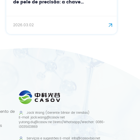
de pele de precisão: a chave
biossintética para uma barreira
cutânea fortalecida.
2026.03.02
mento de
Jack Wang (Gerente Sênior de Vendas)
E-mail:
jack.wang@casov.net
yutong.du@casov.ne
Direto/Whatsapp/Wechat:
0086-
s
13035103869
Serviços e sugestões
E-mail:
info@casovbio.net