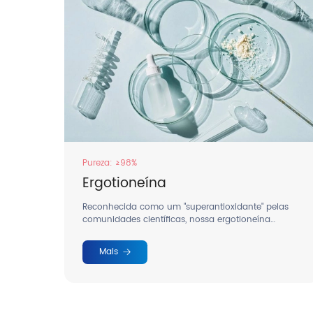
Pureza: ≥98%
Ergotioneína
nte
Reconhecida como um "superantioxidante" pelas
te
comunidades científicas, nossa ergotioneína
mantém atividade duradoura nos sistemas
biológicos.
Mais