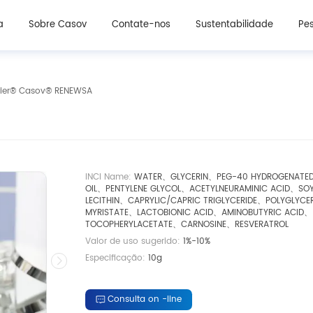
Ingredientes cosméticos
Ingredientes de suplemento de beleza oral
a
Sobre Casov
Contate-nos
Sustentabilidade
Pes
rier® Casov® RENEWSA
INCI Name:
WATER、GLYCERIN、PEG-40 HYDROGENATED
OIL、PENTYLENE GLYCOL、ACETYLNEURAMINIC ACID、SO
LECITHIN、CAPRYLIC/CAPRIC TRIGLYCERIDE、POLYGLYCE
MYRISTATE、LACTOBIONIC ACID、AMINOBUTYRIC ACID、
TOCOPHERYLACETATE、CARNOSINE、RESVERATROL
Valor de uso sugerido:
1%-10%
Especificação:
10g
Consulta on -line