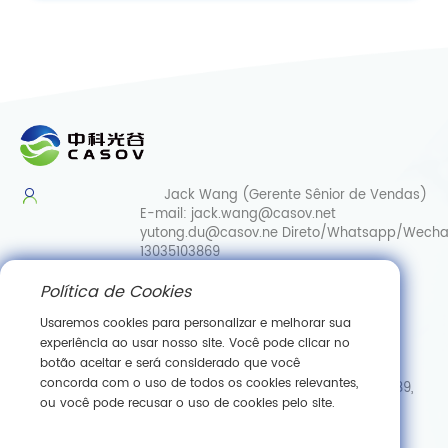
Jack Wang (Gerente Sênior de Vendas)
E-mail:
jack.wang@casov.net
yutong.du@casov.ne
Direto/Whatsapp/Wecha
13035103869
Política de Cookies
Serviços e sugestões
E-mail:
info@casovbio.net
Usaremos cookies para personalizar e melhorar sua
Direct/Whatsapp/Wechat:
0086-
experiência ao usar nosso site. Você pode clicar no
15307143249
botão aceitar e será considerado que você
concorda com o uso de todos os cookies relevantes,
Hub de Inovação em Biologia Sintética de Wuhan, N.º 89,
ou você pode recusar o uso de cookies pelo site.
Rua Gaokeyuan 3.ª, Zona de Desenvolvimento de Nova
Tecnologia de Donghu, Wuhan, Hubei