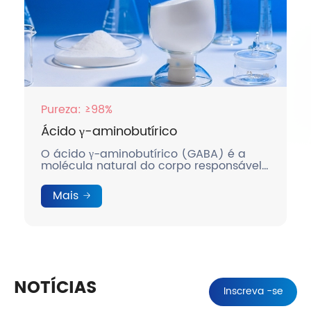
Pureza: ≥98%
írico
Bisabolol
tírico (GABA) é a
Bisabolol é um álcool ses
o corpo responsável
monocíclico natural, orig
 humor.
derivado da camomila.
Mais
NOTÍCIAS
Inscreva -se