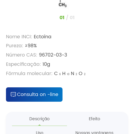
1
/
1
Nome INCI:
Ectoína
Pureza:
≥98%
Número CAS:
96702-03-3
Especificação:
10g
Fórmula molecular:
C
H
N
O
6
10
2
2
Consulta on -line
Descrição
Efeito
Uso
Nossas vantagens