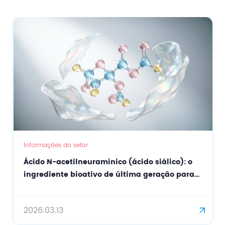
Informações do setor
mínico (ácido siálico): o
BioSusp BC (CAS 9012-19
vo de última geração para
biofermentada de alto 
 precisão e
cosméticos de precisão.
.
2026.03.06