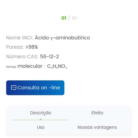
1
/
1
Nome INCI:
Ácido γ-aminobutírico
Pureza:
≥98%
Número CAS:
56-12-2
molecular
:
C₄H₉NO₂
Fórmula
Consulta on -line
Descrição
Efeito
Uso
Nossas vantagens