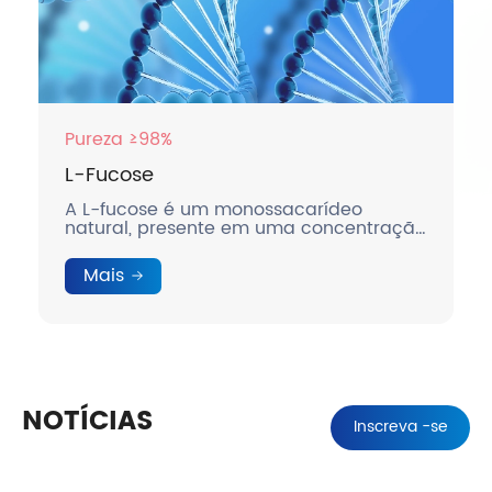
Pureza ≥98%
L-Fucose
A L-fucose é um monossacarídeo
natural, presente em uma concentração
relativamente alta no leite materno
humano.
Mais
NOTÍCIAS
Inscreva -se