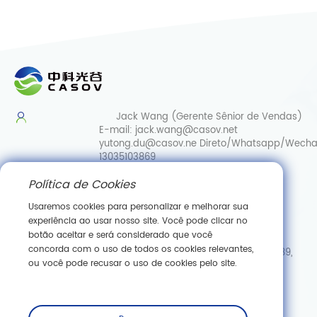
Jack Wang (Gerente Sênior de Vendas)
E-mail:
jack.wang@casov.net
yutong.du@casov.ne
Direto/Whatsapp/Wecha
13035103869
Política de Cookies
Serviços e sugestões
E-mail:
info@casovbio.net
Usaremos cookies para personalizar e melhorar sua
Direct/Whatsapp/Wechat:
0086-
experiência ao usar nosso site. Você pode clicar no
15307143249
botão aceitar e será considerado que você
concorda com o uso de todos os cookies relevantes,
Hub de Inovação em Biologia Sintética de Wuhan, N.º 89,
ou você pode recusar o uso de cookies pelo site.
Rua Gaokeyuan 3.ª, Zona de Desenvolvimento de Nova
Tecnologia de Donghu, Wuhan, Hubei
Inscreva -se