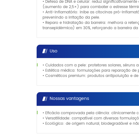
• Defesa de DNA e celular: reduz significativament
(aumento de 2,5×) para combater o estresse térmi
• Anti-inflamatório: inibe as citocinas pró-inflama
prevenindo a irritação da pele.
• Reparo e hidratação da barreira: melhora a ret
transepidérmica) em 30%, reforçando a barreira da 
Uso
• Cuidados com a pele: protetores solares, séruns 
• Estética médica: formulações para reparação de 
• Cosméticos premium: produtos antipoluição e de 
Nossas vantagens
• Eficácia comprovada pela ciência: clinicamente
• Versatilidade: compatível com diversas formulaç
• Ecológico: de origem natural, biodegradável e não