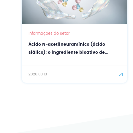
Informações do setor
Ácido N-acetilneuramínico (ácido
siálico): o ingrediente bioativo de
última geração para cuidados de pele
de precisão e antienvelhecimento.
2026.03.13