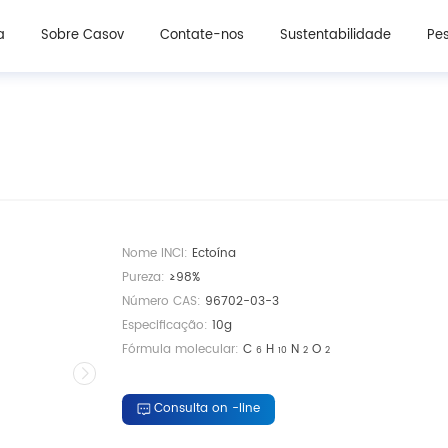
Ingredientes cosméticos
Ingredientes de suplemento de beleza oral
a
Sobre Casov
Contate-nos
Sustentabilidade
Pes
Nome INCI:
Ectoína
Pureza:
≥98%
Número CAS:
96702-03-3
Especificação:
10g
Fórmula molecular:
C
H
N
O
6
10
2
2
Consulta on -line