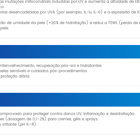
e as mutações mitocondriais induzidas por UV e aumenta a atividade de HS
co.
tórias desencadeadas por UVA (por exemplo, IL-1α, IL-6) e a expressão de I
enção de umidade da pele (+20% de hidratação) e reduz a TEWL (perda de
pele.
antienvelhecimento, recuperação pós-sol e hidratantes.
peles sensíveis e cuidados pós-procedimentos.
proteção diária.
 comprovado para proteger contra danos UV, inflamação e desidratação.
ões (dosagem de 0,1–2%) para cremes, géis e sprays.
 irritante (pH 6–8).