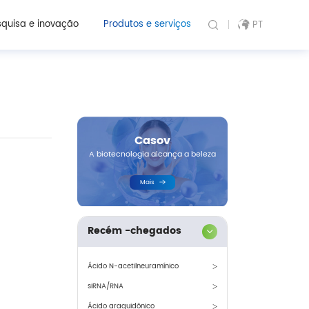
quisa e inovação
Produtos e serviços
PT
Casov
A biotecnologia alcança a beleza
Mais
Recém -chegados
Ácido N-acetilneuramínico
siRNA/RNA
Ácido araquidônico