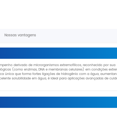
Nossas vantagens
empenho derivado de microrganismos extremofílicos, reconhecido por sua
ológicas (como enzimas, DNA e membranas celulares) em condições extre
lica única que forma fortes ligações de hidrogênio com a água, aumenta
celente solubilidade em água, é ideal para aplicações avançadas de cui