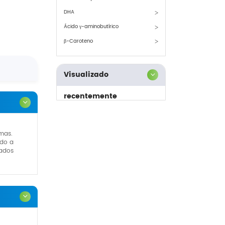
DHA
Ácido γ-aminobutírico
β-Caroteno
Visualizado
recentemente
mas.
ndo a
dados