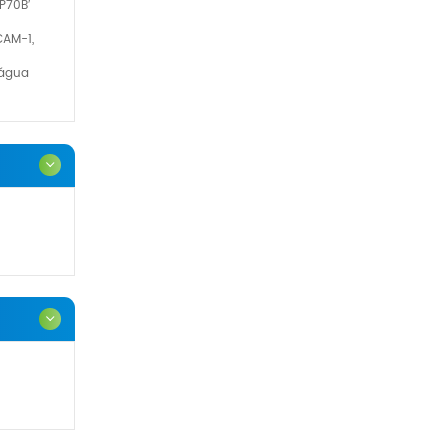
P70B′
CAM-1,
 água