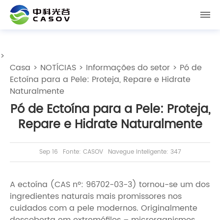
>
Casa
>
NOTÍCIAS
>
Informações do setor
> Pó de
Ectoína para a Pele: Proteja, Repare e Hidrate
Naturalmente
Pó de Ectoína para a Pele: Proteja,
Repare e Hidrate Naturalmente
Sep 16
Fonte: CASOV
Navegue inteligente: 347
A ectoína (CAS nº: 96702-03-3) tornou-se um dos
ingredientes naturais mais promissores nos
cuidados com a pele modernos. Originalmente
descoberta em extremófilos – microrganismos