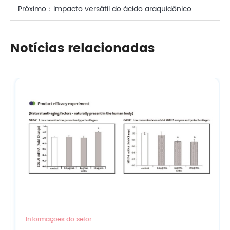
repara a pele naturalmente?
Próximo：
Impacto versátil do ácido araquidônico
(ARA): uma análise profunda da nutrição e dos
Notícias relacionadas
cuidados com a pele
Informações do setor