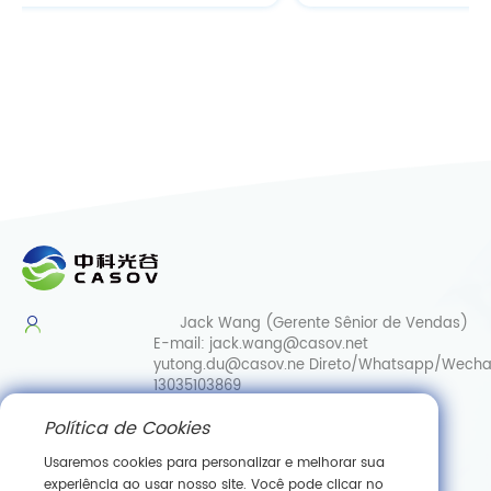
Jack Wang (Gerente Sênior de Vendas)
E-mail:
jack.wang@casov.net
yutong.du@casov.ne
Direto/Whatsapp/Wecha
13035103869
Política de Cookies
Serviços e sugestões
E-mail:
info@casovbio.net
Usaremos cookies para personalizar e melhorar sua
Direct/Whatsapp/Wechat:
0086-
experiência ao usar nosso site. Você pode clicar no