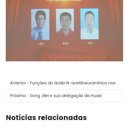
Anterior：
Funções do ácido N-acetilneuramínico nos
cuidados faciais
Próximo：
Song Jilei e sua delegação da Huaxi
Biotechnology Company visitaram o Laboratório da
Notícias relacionadas
Ilha da Ciência para inspeção e troca