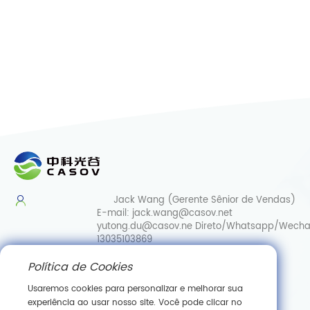
Jack Wang (Gerente Sênior de Vendas)
E-mail:
jack.wang@casov.net
yutong.du@casov.ne
Direto/Whatsapp/Wecha
13035103869
Política de Cookies
Serviços e sugestões
E-mail:
info@casovbio.net
Usaremos cookies para personalizar e melhorar sua
Direct/Whatsapp/Wechat:
0086-
experiência ao usar nosso site. Você pode clicar no
15307143249