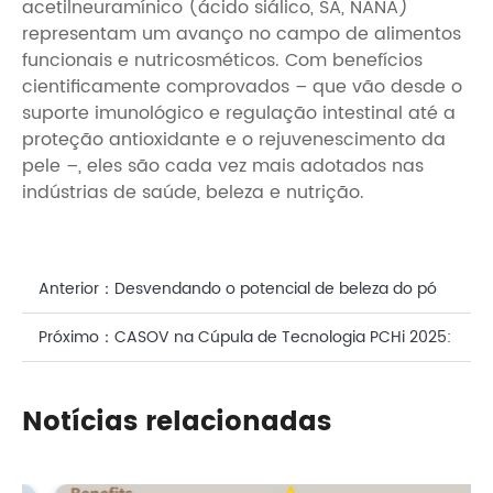
acetilneuramínico (ácido siálico, SA, NANA)
representam um avanço no campo de alimentos
funcionais e nutricosméticos. Com benefícios
cientificamente comprovados – que vão desde o
suporte imunológico e regulação intestinal até a
proteção antioxidante e o rejuvenescimento da
pele –, eles são cada vez mais adotados nas
indústrias de saúde, beleza e nutrição.
Anterior：
Desvendando o potencial de beleza do pó
natural de betacaroteno
Próximo：
CASOV na Cúpula de Tecnologia PCHi 2025:
Decifrando o Futuro da Longevidade da Pele
Notícias relacionadas