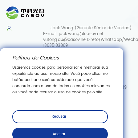
Jack Wang (Gerente Sênior de Vendas)
E-mail:
jack.wang@casov.net
yutong.du@casov.ne
Direto/Whatsapp/Wecha
13035103869
Política de Cookies
Serviços e sugestões
E-mail:
info@casovbio.net
Usaremos cookies para personalizar e melhorar sua
Direct/Whatsapp/Wechat:
0086-
experiência ao usar nosso site. Você pode clicar no
15307143249
botão aceitar e será considerado que você
concorda com o uso de todos os cookies relevantes,
Hub de Inovação em Biologia Sintética de Wuhan, N.º 89,
ou você pode recusar o uso de cookies pelo site.
Rua Gaokeyuan 3.ª, Zona de Desenvolvimento de Nova
Tecnologia de Donghu, Wuhan, Hubei
Inscreva -se
Recusar
Aceitar