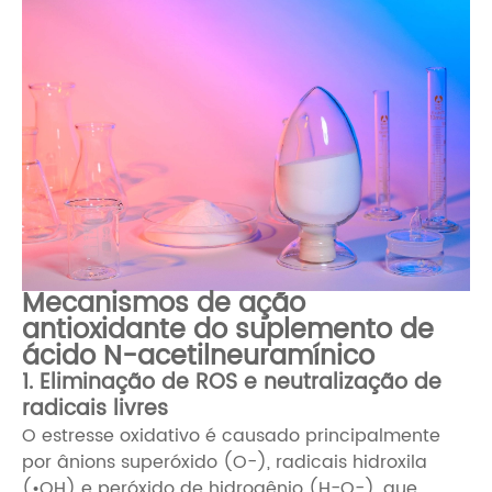
Mecanismos de ação
antioxidante do suplemento de
ácido N-acetilneuramínico
1. Eliminação de ROS e neutralização de
radicais livres
O estresse oxidativo é causado principalmente
por ânions superóxido (O−), radicais hidroxila
(•OH) e peróxido de hidrogênio (H−O−), que