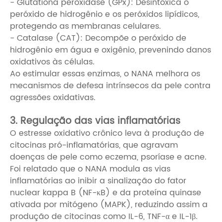
- Glutationa peroxidase (GPx): Desintoxica o
peróxido de hidrogênio e os peróxidos lipídicos,
protegendo as membranas celulares.
- Catalase (CAT): Decompõe o peróxido de
hidrogênio em água e oxigênio, prevenindo danos
oxidativos às células.
Ao estimular essas enzimas, o NANA melhora os
mecanismos de defesa intrínsecos da pele contra
agressões oxidativas.
3. Regulação das vias inflamatórias
O estresse oxidativo crônico leva à produção de
citocinas pró-inflamatórias, que agravam
doenças de pele como eczema, psoríase e acne.
Foi relatado que o NANA modula as vias
inflamatórias ao inibir a sinalização do fator
nuclear kappa B (NF-κB) e da proteína quinase
ativada por mitógeno (MAPK), reduzindo assim a
produção de citocinas como IL-6, TNF-α e IL-1β.