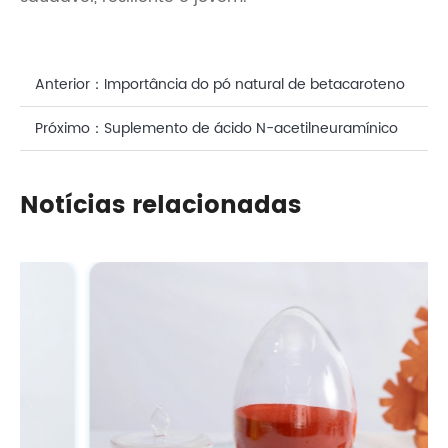
Anterior：
Importância do pó natural de betacaroteno
em suplementos de beleza
Próximo：
Suplemento de ácido N-acetilneuramínico
composto natural em produtos para cuidados bucais
Notícias relacionadas
com a pele