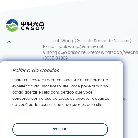
Jack Wang (Gerente Sênior de Vendas)
E-mail:
jack.wang@casov.net
yutong.du@casov.ne
Direto/Whatsapp/Wecha
13035103869
Política de Cookies
Serviços e sugestões
E-mail:
info@casovbio.net
Usaremos cookies para personalizar e melhorar sua
Direct/Whatsapp/Wechat:
0086-
experiência ao usar nosso site. Você pode clicar no
15307143249
botão aceitar e será considerado que você
concorda com o uso de todos os cookies relevantes,
Hub de Inovação em Biologia Sintética de Wuhan, N.º 89,
ou você pode recusar o uso de cookies pelo site.
Rua Gaokeyuan 3.ª, Zona de Desenvolvimento de Nova
Tecnologia de Donghu, Wuhan, Hubei
Inscreva -se
Recusar