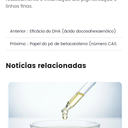
linhas finas.
Anterior：
Eficácia do DHA (ácido docosahexaenóico)
em produtos para cuidados faciais
Próximo：
Papel do pó de betacaroteno (número CAS:
7235-40-7) em suplementos de beleza
Notícias relacionadas