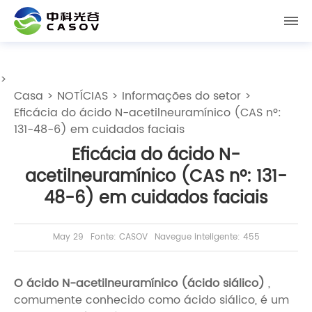
>
Casa
>
NOTÍCIAS
>
Informações do setor
>
Eficácia do ácido N-acetilneuramínico (CAS nº:
131-48-6) em cuidados faciais
Eficácia do ácido N-
acetilneuramínico (CAS nº: 131-
48-6) em cuidados faciais
May 29
Fonte: CASOV
Navegue inteligente: 455
O ácido N-acetilneuramínico (ácido siálico)
,
comumente conhecido como ácido siálico, é um