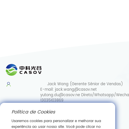
Jack Wang (Gerente Sênior de Vendas)
E-mail:
jack.wang@casov.net
yutong.du@casov.ne
Direto/Whatsapp/Wecha
13035103869
Política de Cookies
Serviços e sugestões
E-mail:
info@casovbio.net
Usaremos cookies para personalizar e melhorar sua
Direct/Whatsapp/Wechat:
0086-
experiência ao usar nosso site. Você pode clicar no
15307143249