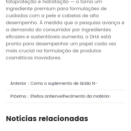
fotoproteção e hidratação — o torna um
ingrediente premium para formulações de
cuidados com a pele e cabelos de alto
desempenho. À medida que a pesquisa avança e
a demanda do consumidor por ingredientes
eficazes e sustentáveis ​​aumenta, o DHA está
pronto para desempenhar um papel cada vez
mais crucial na formulação de produtos
cosméticos inovadores.
Anterior：
Como o suplemento de ácido N-
acetilneuramínico melhora a imunidade?
Próximo：
Efeitos antienvelhecimento da matéria-
prima cosmética do ácido N-acetilneuramínico
Notícias relacionadas