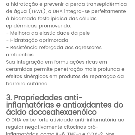
a hidratação e prevenir a perda transepidérmica
de água (TEWL), o DHA integra-se perfeitamente
à bicamada fosfolipídica das células
epidérmicas, promovendo:
- Melhora da elasticidade da pele
- Hidratação aprimorada
- Resistência reforçada aos agressores
ambientais
Sua integração em formulações ricas em
ceramidas permite penetração mais profunda e
efeitos sinérgicos em produtos de reparação da
barreira cutânea.
3. Propriedades anti-
inflamatórias e antioxidantes do
ácido docosahexaenóico
O DHA exibe forte atividade anti-inflamatória ao
regular negativamente citocinas pró-
inflamatórias, como IL-6, TNF-α e COX-2. Nos