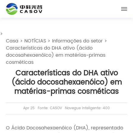
>
Casa
>
NOTÍCIAS
>
Informações do setor
>
Características do DHA ativo (ácido
docosahexaenóico) em matérias-primas
cosméticas
Características do DHA ativo
(ácido docosahexaenóico) em
matérias-primas cosméticas
Apr 25
Fonte: CASOV
Navegue inteligente: 400
O Ácido Docosahexaenóico (DHA), representado