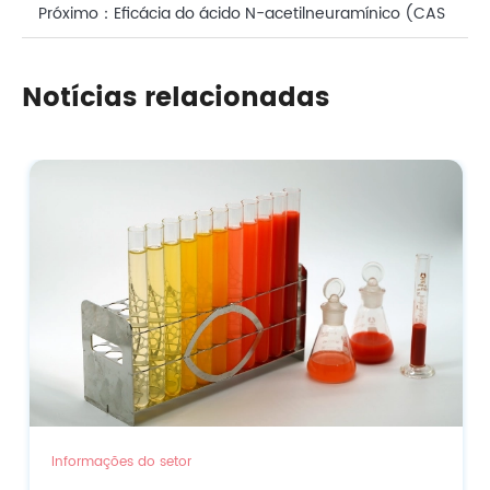
microbiana em suplementos de beleza
Próximo：
Eficácia do ácido N-acetilneuramínico (CAS
nº: 131-48-6) em cuidados faciais
Notícias relacionadas
Informações do setor
Fornecedor de ingredientes premium par