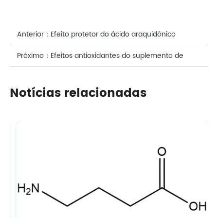
Anterior：
Efeito protetor do ácido araquidônico
antioxidante para a pele
Próximo：
Efeitos antioxidantes do suplemento de
ácido N-acetilneuramínico (NANA) para a saúde da
Notícias relacionadas
pele