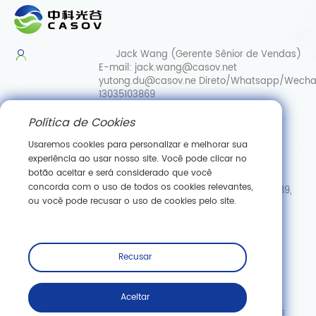
Jack Wang (Gerente Sênior de Vendas)
E-mail:
jack.wang@casov.net
yutong.du@casov.ne
Direto/Whatsapp/Wecha
13035103869
Política de Cookies
Serviços e sugestões
E-mail:
info@casovbio.net
Usaremos cookies para personalizar e melhorar sua
Direct/Whatsapp/Wechat:
0086-
experiência ao usar nosso site. Você pode clicar no
15307143249
botão aceitar e será considerado que você
concorda com o uso de todos os cookies relevantes,
Hub de Inovação em Biologia Sintética de Wuhan, N.º 89,
ou você pode recusar o uso de cookies pelo site.
Rua Gaokeyuan 3.ª, Zona de Desenvolvimento de Nova
Tecnologia de Donghu, Wuhan, Hubei
Inscreva -se
Recusar
Aceitar
Copyright © Wuhan Casov Green Biotech Co., Ltd. Todos os