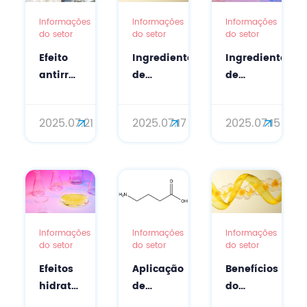
Informações
Informações
Informações
do setor
do setor
do setor
Efeito
Ingrediente
Ingrediente
antirrugas
de
de
do
regulação
reparo
ácido
genética
neural
2025.07.21
2025.07.17
2025.07.15
N-
RNA de
Ácido
acetilneuramínico
interferência
N-
nos
pequeno
acetilneuramín
cuidados
(siRNA)
(ácido
faciais
em
siálico):
cosméticos
um
sucesso
Informações
Informações
Informações
do setor
do setor
do setor
em
cosmecêuticos
Efeitos
Aplicação
Benefícios
e
hidratantes
de
do
comestíveis
do
ácido
ingrediente