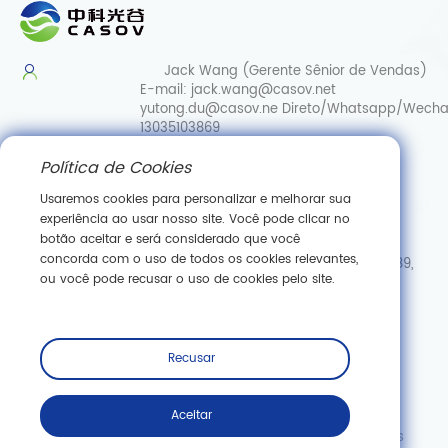
Jack Wang (Gerente Sênior de Vendas)
E-mail:
jack.wang@casov.net
yutong.du@casov.ne
Direto/Whatsapp/Wecha
13035103869
Política de Cookies
Serviços e sugestões
E-mail:
info@casovbio.net
Usaremos cookies para personalizar e melhorar sua
Direct/Whatsapp/Wechat:
0086-
experiência ao usar nosso site. Você pode clicar no
15307143249
botão aceitar e será considerado que você
concorda com o uso de todos os cookies relevantes,
Hub de Inovação em Biologia Sintética de Wuhan, N.º 89,
ou você pode recusar o uso de cookies pelo site.
Rua Gaokeyuan 3.ª, Zona de Desenvolvimento de Nova
Tecnologia de Donghu, Wuhan, Hubei
Inscreva -se
Recusar
Aceitar
Copyright © Wuhan Casov Green Biotech Co., Ltd. Todos os