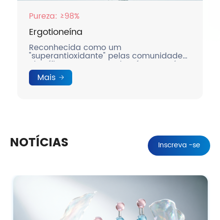
Pureza: ≥98%
Ergotioneína
Reconhecida como um
"superantioxidante" pelas comunidades
científicas, nossa ergotioneína mantém
atividade duradoura nos sistemas
Mais
biológicos.
NOTÍCIAS
Inscreva -se