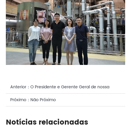
Anterior：
O Presidente e Gerente Geral de nossa
empresa ganhou o "Prêmio de Desenvolvimento de
Próximo：
Não Próximo
Promoção de Ciências e Ciências da Ciências
Notícias relacionadas
Chinesas"