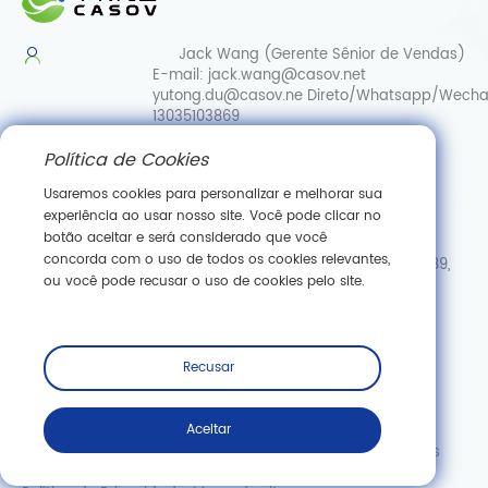
Jack Wang (Gerente Sênior de Vendas)
E-mail:
jack.wang@casov.net
yutong.du@casov.ne
Direto/Whatsapp/Wecha
13035103869
Política de Cookies
Serviços e sugestões
E-mail:
info@casovbio.net
Usaremos cookies para personalizar e melhorar sua
Direct/Whatsapp/Wechat:
0086-
experiência ao usar nosso site. Você pode clicar no
15307143249
botão aceitar e será considerado que você
concorda com o uso de todos os cookies relevantes,
Hub de Inovação em Biologia Sintética de Wuhan, N.º 89,
ou você pode recusar o uso de cookies pelo site.
Rua Gaokeyuan 3.ª, Zona de Desenvolvimento de Nova
Tecnologia de Donghu, Wuhan, Hubei
Inscreva -se
Recusar
Aceitar
Copyright © Wuhan Casov Green Biotech Co., Ltd. Todos os
direitos reservados.