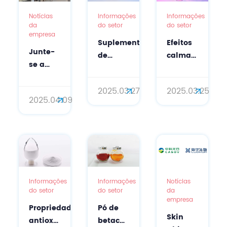
Notícias
Informações
Informações
da
do setor
do setor
empresa
Suplemento
Efeitos
Junte-
de
calmantes
se a
ácido
do DHA
nós na
N-
ativo
In-
2025.03.27
2025.03.25
acetilneuramínico
(ácido
2025.04.09
Cosmetics
composto
docosahexaenó
Global
natural
em
2025:
em
cuidados
Descubra
produtos
pessoais
matérias-
para
primas
cuidados
naturais
Informações
Informações
Notícias
bucais
do setor
do setor
da
para
com a
empresa
cosméticos
pele
Propriedades
Pó de
com a
Skin
antioxidantes
betacaroteno