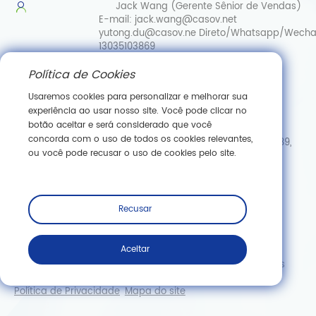
Jack Wang (Gerente Sênior de Vendas)
E-mail:
jack.wang@casov.net
yutong.du@casov.ne
Direto/Whatsapp/Wecha
13035103869
Política de Cookies
Serviços e sugestões
E-mail:
info@casovbio.net
Usaremos cookies para personalizar e melhorar sua
Direct/Whatsapp/Wechat:
0086-
experiência ao usar nosso site. Você pode clicar no
15307143249
botão aceitar e será considerado que você
concorda com o uso de todos os cookies relevantes,
Hub de Inovação em Biologia Sintética de Wuhan, N.º 89,
ou você pode recusar o uso de cookies pelo site.
Rua Gaokeyuan 3.ª, Zona de Desenvolvimento de Nova
Tecnologia de Donghu, Wuhan, Hubei
Inscreva -se
Recusar
Aceitar
Copyright © Wuhan Casov Green Biotech Co., Ltd. Todos os
direitos reservados.
Política de Privacidade
Mapa do site