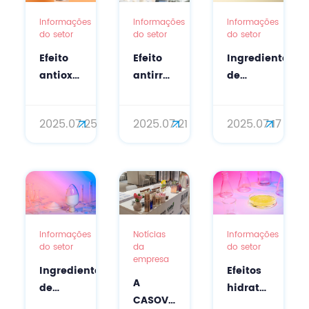
Informações
Informações
Informações
do setor
do setor
do setor
Efeito
Efeito
Ingrediente
antioxidante
antirrugas
de
do
do
regulação
ingrediente
ácido
genética
2025.07.25
2025.07.21
2025.07.17
regulador
N-
RNA de
do gene
acetilneuramínico
interferência
do RNA
nos
pequeno
interferente
cuidados
(siRNA)
pequeno
faciais
em
(siRNA)
cosméticos
Informações
Notícias
Informações
do setor
da
do setor
empresa
Ingrediente
Efeitos
A
de
hidratantes
CASOV
reparo
do