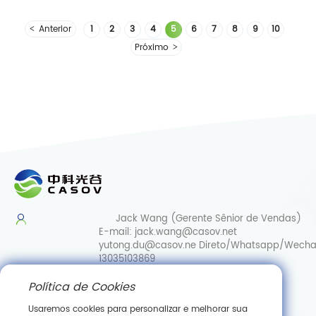
N-
acetilneuramínico:
Anterior
1
2
3
4
5
6
7
8
9
10
Benefícios
Próximo
do
ácido
siálico
para a
beleza
Jack Wang (Gerente Sênior de Vendas)
E-mail:
jack.wang@casov.net
yutong.du@casov.ne
Direto/Whatsapp/Wecha
13035103869
Política de Cookies
Serviços e sugestões
E-mail:
info@casovbio.net
Usaremos cookies para personalizar e melhorar sua
Direct/Whatsapp/Wechat:
0086-