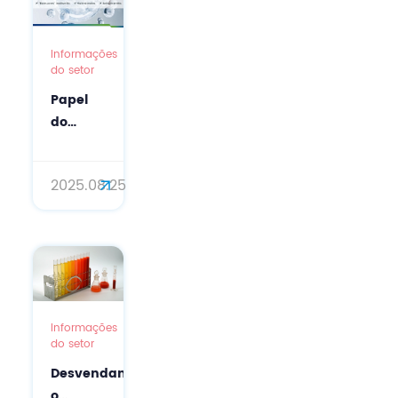
naturais
Informações
do setor
Papel
do
ácido
aminobutírico
2025.08.25
(GABA)
nos
cuidados
com a
pele:
uma
solução
Informações
do setor
natural
antienvelhecimento
Desvendando
o