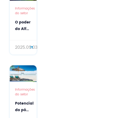
Informações
do setor
O poder
do Alfa
Bisabolol
para a
2025.09.03
pele
(CAS nº:
23089-
26-1):
um
guia
completo
Informações
do setor
Potencial
do pó
de